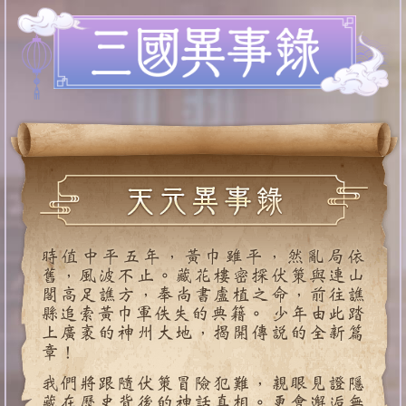
時值中平五年，黃巾雖平，然亂局依
舊，風波不止。藏花樓密探伏策與連山
閣高足譙方，奉尚書盧植之命，前往譙
縣追索黃巾軍佚失的典籍。 少年由此踏
上廣袤的神州大地，揭開傳說的全新篇
章！
我們將跟隨伏策冒險犯難，親眼見證隱
藏在歷史背後的神話真相。更會邂逅無