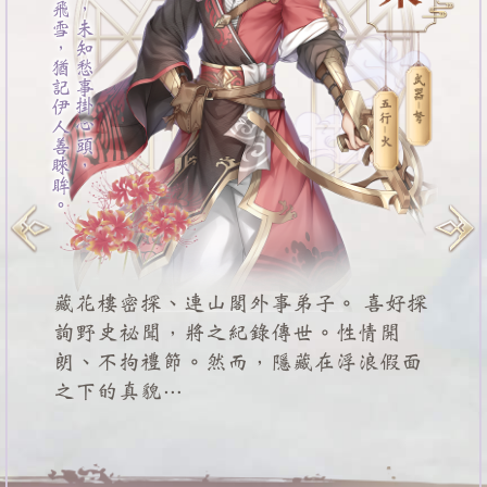
浮浪青衫中有節，未知愁事掛心頭，
無聲千里鴻飛雪，猶記伊人善睞眸。
Previous
Next
藏花樓密探、連山閣外事弟子。 喜好探
詢野史祕聞，將之紀錄傳世。性情開
朗、不拘禮節。然而，隱藏在浮浪假面
之下的真貌…