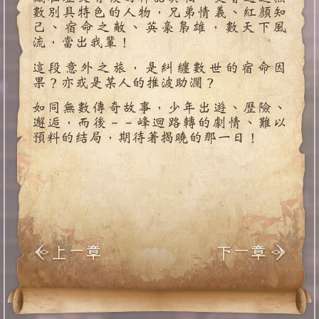
數別具特色的人物，兄弟情義、紅顏知
己、宿命之敵、英豪梟雄，數天下風
流，當出我輩！
這段意外之旅，是糾纏數世的宿命因
果？亦或是某人的推波助瀾？
如同無數傳奇故事，少年出遊、歷險、
邂逅，而後－－峰迴路轉的劇情、難以
預料的結局，期待著揭曉的那一日！
Previous
Next