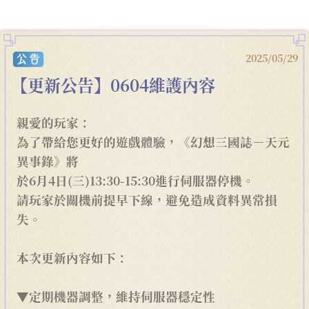
2025/05/29
【更新公告】0604維護內容
親愛的玩家：
為了帶給您更好的遊戲體驗，《幻想三國誌－天元
異事錄》將
於6月4日(三)13:30-15:30進行伺服器停機。
請玩家於關機前提早下線，避免造成資料異常損
失。
本次更新內容如下：
▼定期機器調整，維持伺服器穩定性