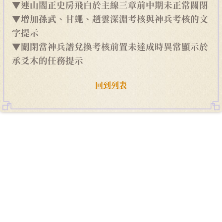
▼連山閣正史房飛白於主線三章前中期未正常關閉
▼增加孫武、甘蠅、趙雲深淵考核與神兵考核的文
字提示
▼關閉當神兵譜兌換考核前置未達成時異常顯示於
承爻木的任務提示
回到列表